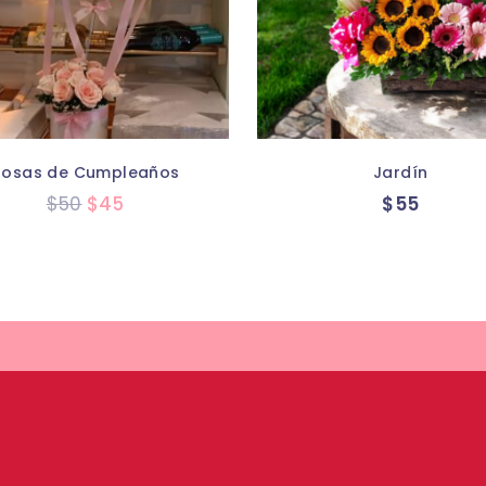
Rosas de Cumpleaños
Jardín
$
50
$
45
$
55