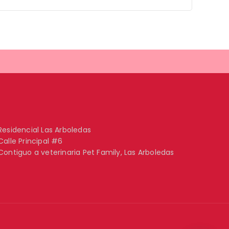
Residencial Las Arboledas
Calle Principal #6
Contiguo a veterinaria Pet Family, Las Arboledas